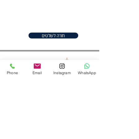
great place to add more details
about your product such as sizing,
material, care instructions and
cleaning instructions.
חזרה לשלטים
Phone
Email
Instagram
WhatsApp
חפשו אותנו ברשתות
052-2206982
|
050-9097747
shineplus@gmail.com
נס ציונה ,ישראל