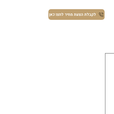
ת
לקבלת הצעת מחיר לחצו כאן