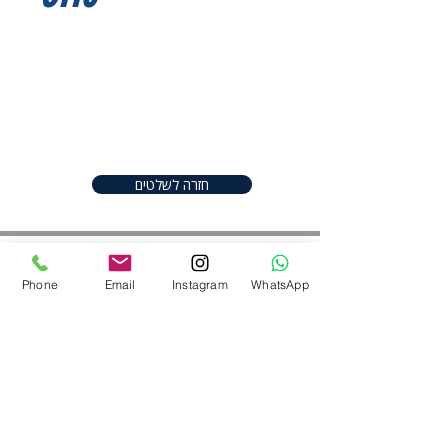
I'm a product description. I'm a
great place to add more details
about your product such as sizing,
material, care instructions and
cleaning instructions.
חזרה לשלטים
Phone
Email
Instagram
WhatsApp
חפשו אותנו ברשתות
052-2206982
|
050-9097747