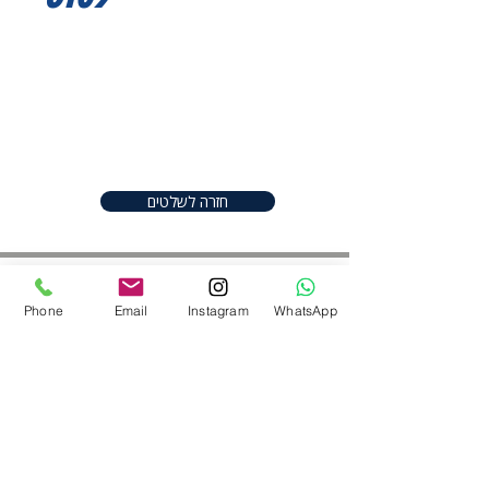
I'm a product description. I'm a
great place to add more details
about your product such as sizing,
material, care instructions and
cleaning instructions.
חזרה לשלטים
Phone
Email
Instagram
WhatsApp
חפשו אותנו ברשתות
052-2206982
|
050-9097747