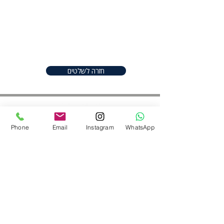
I'm a product description. I'm a
great place to add more details
about your product such as sizing,
material, care instructions and
cleaning instructions.
חזרה לשלטים
Phone
Email
Instagram
WhatsApp
חפשו אותנו ברשתות
052-2206982
|
050-9097747
shineplus@gmail.com