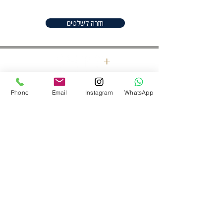
cleaning instructions.
חזרה לשלטים
חפשו אותנו ברשתות
Phone
Email
Instagram
WhatsApp
052-2206982
|
050-9097747
shineplus@gmail.com
נס ציונה ,ישראל
כל הזכויות שמורות לשיין פלוס