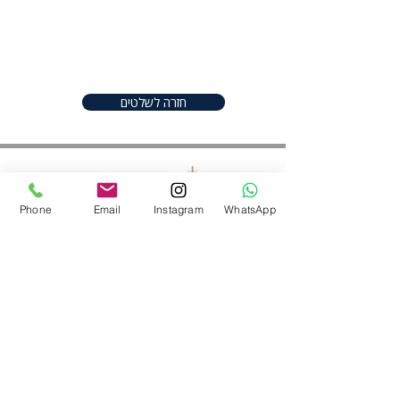
great place to add more details
about your product such as sizing,
material, care instructions and
cleaning instructions.
חזרה לשלטים
Phone
Email
Instagram
WhatsApp
חפשו אותנו ברשתות
052-2206982
|
050-9097747
shineplus@gmail.com
נס ציונה ,ישראל