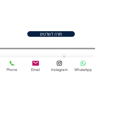
great place to add more details
about your product such as sizing,
material, care instructions and
cleaning instructions.
חזרה לשלטים
Phone
Email
Instagram
WhatsApp
חפשו אותנו ברשתות
052-2206982
|
050-9097747
shineplus@gmail.com
נס ציונה ,ישראל