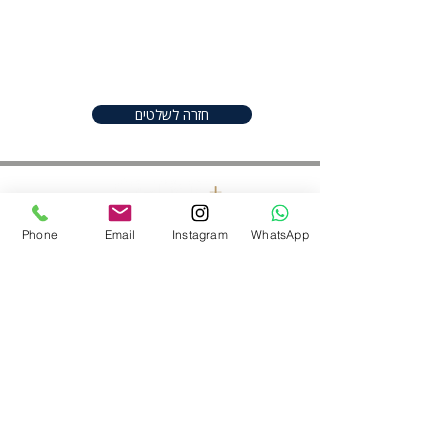
great place to add more details
about your product such as sizing,
material, care instructions and
cleaning instructions.
חזרה לשלטים
Phone
Email
Instagram
WhatsApp
חפשו אותנו ברשתות
052-2206982
|
050-9097747
shineplus@gmail.com
נס ציונה ,ישראל