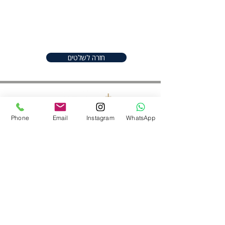
great place to add more details
about your product such as sizing,
material, care instructions and
cleaning instructions.
חזרה לשלטים
Phone
Email
Instagram
WhatsApp
חפשו אותנו ברשתות
052-2206982
|
050-9097747
shineplus@gmail.com
נס ציונה ,ישראל