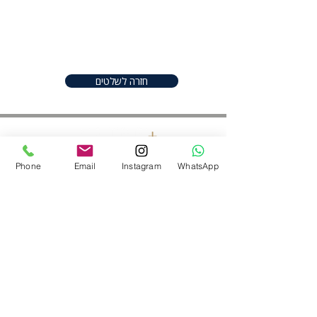
great place to add more details
about your product such as sizing,
material, care instructions and
cleaning instructions.
חזרה לשלטים
Phone
Email
Instagram
WhatsApp
חפשו אותנו ברשתות
052-2206982
|
050-9097747
shineplus@gmail.com
נס ציונה ,ישראל